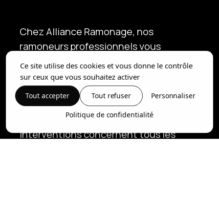
Chez Alliance Ramonage, nos
ramoneurs professionnels vous
proposent différents services à
Ce site utilise des cookies et vous donne le contrôle
Carquefou. Du ramonage à l'entretien
sur ceux que vous souhaitez activer
des conduits de fumée, nous assurons
Tout accepter
Tout refuser
Personnaliser
le fonctionnement optimal de vos
Politique de confidentialité
installations de chauffage. Nos
interventions concernent tous les
types de poêles et de cheminées, y
compris les poêles à bois et à granulés.
Nous effectuons des nettoyages
complets, des tests d'étanchéité, des
inspections par caméra et des